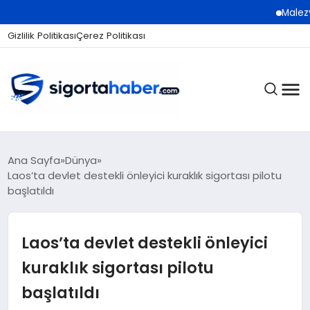
Malezyalı S
Gizlilik Politikası
Çerez Politikası
SIGORTA
Ana Sayfa
Dünya
Laos’ta devlet destekli önleyici kuraklık sigortası pilotu
başlatıldı
BES / HAYAT
Laos’ta devlet destekli önleyici
EKONOMI
kuraklık sigortası pilotu
başlatıldı