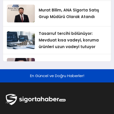
Murat Bilim, ANA Sigorta Satış
Grup Müdürü Olarak Atandı
Tasarruf tercihi bölünüyor:
Mevduat kısa vadeyi, koruma
ürünleri uzun vadeyi tutuyor
Şekerbank 2026 İlk Yarı Finansal
Sonuçları
En Güncel ve Doğru Haberler!
ING Türkiye 2026 Yılının İlk
Yarısına İlişkin Konsolide Finansal
Sonuçlarını Açıkladı