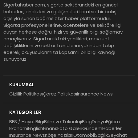
EY Küresel Siber Güvenlik
Sigortahaber.com, sigorta sektöründeki en güncel
Araştırması: Yapay Zekâ Destekli
haberleri, analizleri ve gelişmeleri tarafsız bir bakış
Tehditler ve Kurumsal
açısıyla sunan bağımsız bir haber platformudur.
Dayanıklılık
Sigorta profesyonellerine, acentelere ve sektöre ilgi
duyan herkese doğru, hızlı ve güvenilir bilgi sağlamayı
Sigorta Mobil İzmir Bölge
amaçlıyoruz. Sigortacılıktaki yenilikleri, mevzuat
Müdürlüğü Faaliyete Başladı
değişikliklerini ve sektör trendlerini yakından takip
ederek, okuyucularımıza kapsamlı bir bilgi kaynağı
sunuyoruz.
Ser Glass Oto Camları 6. Yaşını
Kutluyor
KURUMSAL
Gizlilik Politikası
Çerez Politikası
Insurance News
Koç Holding 2026 Yılının İlk
Yarısına İlişkin Finansal
KATEGORİLER
Sonuçlarını Açıkladı
BES / Hayat
Bilgi
Bilim ve Teknoloji
Blog
Dünya
Eğitim
Ekonomi
English
Finans
Foto Galeri
Gündem
Haberler
Insurance News
Köşe Yazıları
Otomobil
Sağlık
Seyahat