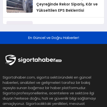
Çeyreğinde Rekor Sipariş, Kâr ve
Yükseltilen EPS Beklentisi
Koç Holding 2026 Yılı İlk Yarı
Finansal Sonuçlarını Açıkladı
En Güncel ve Doğru Haberler!
Murat Bilim, ANA Sigorta Satış
Grup Müdürü Olarak Atandı
Tasarruf tercihi bölünüyor:
Sigortahaber.com, sigorta sektöründeki en güncel
Mevduat kısa vadeyi, koruma
haberleri, analizleri ve gelişmeleri tarafsız bir bakış
ürünleri uzun vadeyi tutuyor
açısıyla sunan bağımsız bir haber platformudur.
Sigorta profesyonellerine, acentelere ve sektöre ilgi
duyan herkese doğru, hızlı ve güvenilir bilgi sağlamayı
Şekerbank 2026 İlk Yarı Finansal
amaçlıyoruz. Sigortacılıktaki yenilikleri, mevzuat
Sonuçları