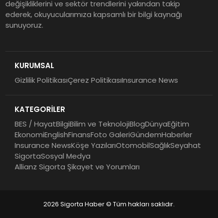
değişikliklerini ve sektör trendlerini yakından takip
ederek, okuyucularımıza kapsamlı bir bilgi kaynağı
sunuyoruz.
ING Türkiye 2026 Yılının İlk
Yarısına İlişkin Konsolide Finansal
Sonuçlarını Açıkladı
KURUMSAL
Gizlilik Politikası
Çerez Politikası
Insurance News
EY Küresel Siber Güvenlik
Araştırması: Yapay Zekâ Destekli
KATEGORİLER
Tehditler ve Kurumsal
Dayanıklılık
BES / Hayat
Bilgi
Bilim ve Teknoloji
Blog
Dünya
Eğitim
Ekonomi
English
Finans
Foto Galeri
Gündem
Haberler
Insurance News
Köşe Yazıları
Otomobil
Sağlık
Seyahat
Sigorta
Sosyal Medya
Allianz Sigorta Şikayet ve Yorumları
2026 Sigorta Haber © Tüm hakları saklıdır.