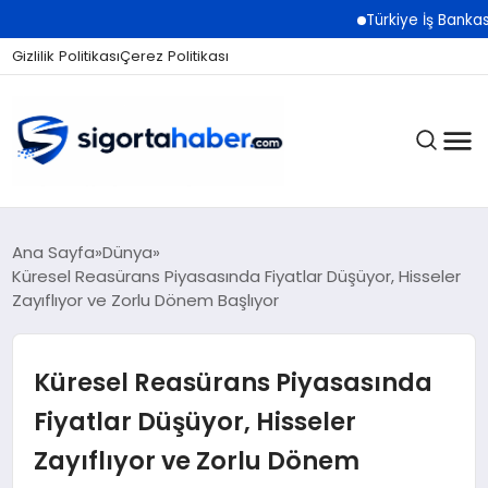
Türkiye İş Bankası Grubu
Gizlilik Politikası
Çerez Politikası
SIGORTA
Ana Sayfa
Dünya
Küresel Reasürans Piyasasında Fiyatlar Düşüyor, Hisseler
Zayıflıyor ve Zorlu Dönem Başlıyor
BES / HAYAT
Küresel Reasürans Piyasasında
EKONOMI
Fiyatlar Düşüyor, Hisseler
Zayıflıyor ve Zorlu Dönem