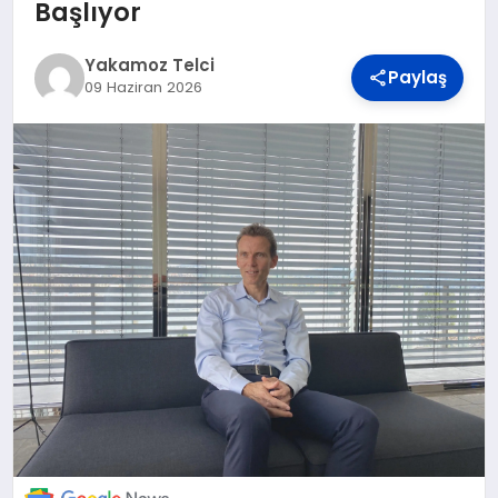
DÜNYA
Başlıyor
Yakamoz Telci
Paylaş
BILIM VE TEKNOLOJI
09 Haziran 2026
OTOMOBIL
KÜNYE
İLETIŞIM