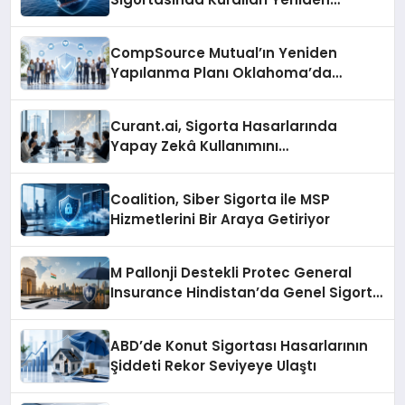
Şekillendiriyor
CompSource Mutual’ın Yeniden
Yapılanma Planı Oklahoma’da
Tartışma Yarattı
Curant.ai, Sigorta Hasarlarında
Yapay Zekâ Kullanımını
Ölçeklendirmek İçin 3,1 Milyon Dolar
Yatırım Aldı
Coalition, Siber Sigorta ile MSP
Hizmetlerini Bir Araya Getiriyor
M Pallonji Destekli Protec General
Insurance Hindistan’da Genel Sigorta
Lisansı Aldı
ABD’de Konut Sigortası Hasarlarının
Şiddeti Rekor Seviyeye Ulaştı