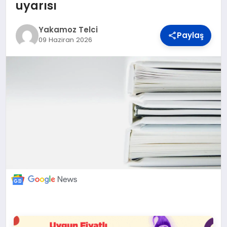
DÜNYA
uyarısı
Yakamoz Telci
Paylaş
BILIM VE TEKNOLOJI
09 Haziran 2026
OTOMOBIL
KÜNYE
İLETIŞIM