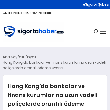
Sigorta Şubesi Nasıl Açıl
Gizlilik Politikası
Çerez Politikası
SIGORTA
Ana Sayfa
Dünya
Hong Kong’da bankalar ve finans kurumlarına uzun vadeli
poliçelerde orantılı ödeme uyarısı
BES / HAYAT
Hong Kong’da bankalar ve
EKONOMI
finans kurumlarına uzun vadeli
poliçelerde orantılı ödeme