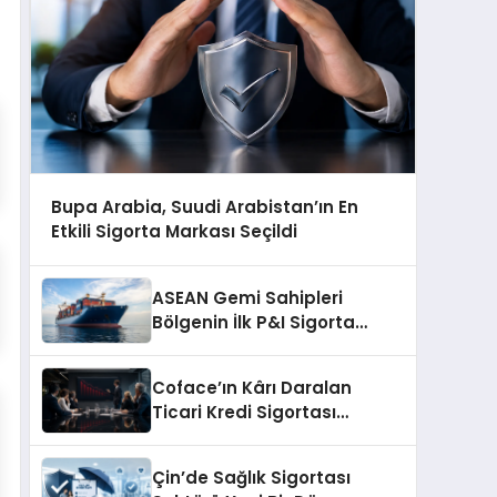
Bupa Arabia, Suudi Arabistan’ın En
Etkili Sigorta Markası Seçildi
ASEAN Gemi Sahipleri
Bölgenin İlk P&I Sigorta
Kulübünü Kurmaya
Hazırlanıyor
Coface’ın Kârı Daralan
Ticari Kredi Sigortası
Pazarında Yüzde 13,7
Geriledi
Çin’de Sağlık Sigortası