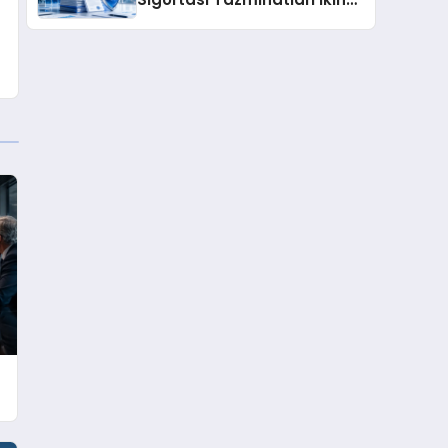
Çeyrekte Rekor Seviyeye
Ulaştı