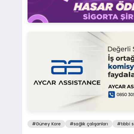
#Güney Kore
#sağlık çalışanları
#tıbbi s