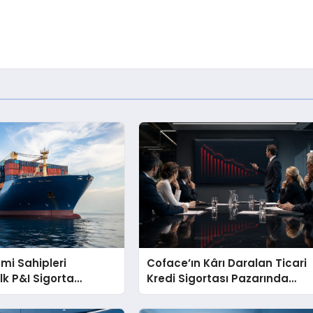
mi Sahipleri
Coface’ın Kârı Daralan Ticari
lk P&I Sigorta
Kredi Sigortası Pazarında
 Kurmaya
Yüzde 13,7 Geriledi
yor