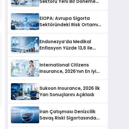
Sektörü Yeni Bir Döneme
Giriyor
EIOPA: Avrupa Sigorta
Sektöründeki Risk Ortamı
Genel Olarak İstikrarlı
Endonezya’da Medikal
Enflasyon Yüzde 13,6 ile
Asya’nın En Yüksek
Seviyesine Ulaştı
International Citizens
Insurance, 2026’nın En İyi
Uluslararası Sağlık Sigortası
Şirketlerini Açıkladı
Sukoon Insurance, 2026 İlk
Yarı Sonuçlarını Açıkladı
İran Çatışması Denizcilik
Savaş Riski Sigortasında
Kuralları Yeniden