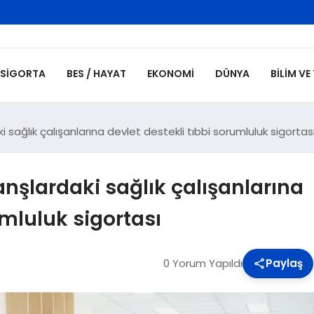
SIGORTA
BES / HAYAT
EKONOMI
DÜNYA
BILIM VE
 sağlık çalışanlarına devlet destekli tıbbi sorumluluk sigortas
anşlardaki sağlık çalışanlarına
umluluk sigortası
0 Yorum Yapıldı
Paylaş