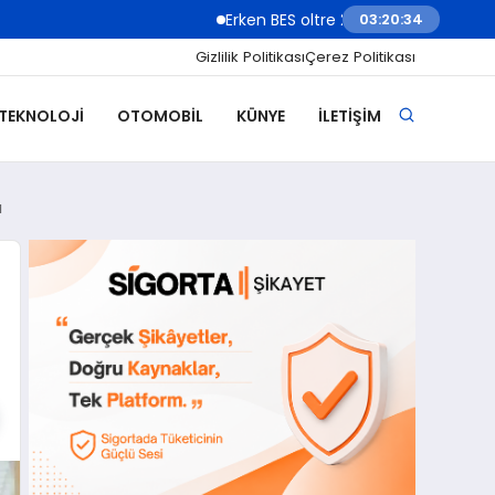
Erken BES oltre 2 milioni di under 18: il rispa
03:20:36
Gizlilik Politikası
Çerez Politikası
 TEKNOLOJI
OTOMOBIL
KÜNYE
İLETIŞIM
ı