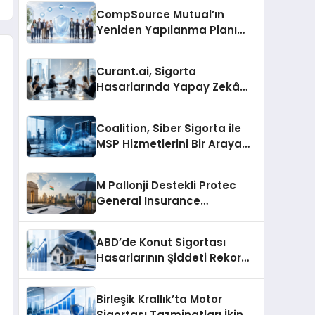
Şekillendiriyor
CompSource Mutual’ın
Yeniden Yapılanma Planı
Oklahoma’da Tartışma
Yarattı
Curant.ai, Sigorta
Hasarlarında Yapay Zekâ
Kullanımını Ölçeklendirmek
İçin 3,1 Milyon Dolar Yatırım
Coalition, Siber Sigorta ile
Aldı
MSP Hizmetlerini Bir Araya
Getiriyor
M Pallonji Destekli Protec
General Insurance
Hindistan’da Genel Sigorta
Lisansı Aldı
ABD’de Konut Sigortası
Hasarlarının Şiddeti Rekor
Seviyeye Ulaştı
Birleşik Krallık’ta Motor
Sigortası Tazminatları İkinci