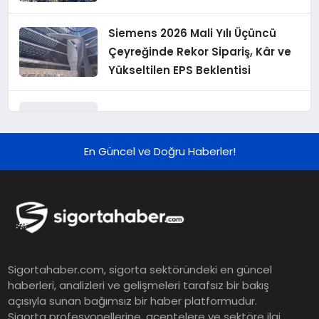
Siemens 2026 Mali Yılı Üçüncü
Çeyreğinde Rekor Sipariş, Kâr ve
Yükseltilen EPS Beklentisi
Koç Holding 2026 Yılı İlk Yarı
Finansal Sonuçlarını Açıkladı
En Güncel ve Doğru Haberler!
Murat Bilim, ANA Sigorta Satış
Grup Müdürü Olarak Atandı
Tasarruf tercihi bölünüyor:
Sigortahaber.com, sigorta sektöründeki en güncel
Mevduat kısa vadeyi, koruma
haberleri, analizleri ve gelişmeleri tarafsız bir bakış
ürünleri uzun vadeyi tutuyor
açısıyla sunan bağımsız bir haber platformudur.
Sigorta profesyonellerine, acentelere ve sektöre ilgi