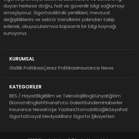
duyan herkese doğru, hızlı ve güvenilir bilgi sağlamayı
Şekerbank 2026 İlk Yarı Finansal
amaçlıyoruz. Sigortacılıktaki yenilikleri, mevzuat
Sonuçları
değişikliklerini ve sektör trendlerini yakından takip
ederek, okuyucularımıza kapsamlı bir bilgi kaynağı
sunuyoruz.
ING Türkiye 2026 Yılının İlk
Yarısına İlişkin Konsolide Finansal
Sonuçlarını Açıkladı
KURUMSAL
Gizlilik Politikası
Çerez Politikası
Insurance News
EY Küresel Siber Güvenlik
Araştırması: Yapay Zekâ Destekli
KATEGORİLER
Tehditler ve Kurumsal
Dayanıklılık
BES / Hayat
Bilgi
Bilim ve Teknoloji
Blog
Dünya
Eğitim
Ekonomi
English
Finans
Foto Galeri
Gündem
Haberler
Insurance News
Köşe Yazıları
Otomobil
Sağlık
Seyahat
Sigorta
Sosyal Medya
Allianz Sigorta Şikayetleri