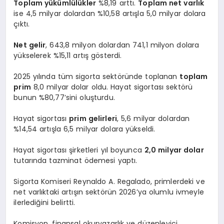
Toplam yükümlülükler
%8,19 arttı.
Toplam net varlık
ise 4,5 milyar dolardan %10,58 artışla 5,0 milyar dolara
çıktı.
Net gelir
, 643,8 milyon dolardan 741,1 milyon dolara
yükselerek %15,11 artış gösterdi.
2025 yılında tüm sigorta sektöründe toplanan
toplam
prim
8,0 milyar dolar oldu. Hayat sigortası sektörü
bunun %80,77’sini oluşturdu.
Hayat sigortası
prim gelirleri
, 5,6 milyar dolardan
%14,54 artışla 6,5 milyar dolara yükseldi.
Hayat sigortası şirketleri yıl boyunca
2,0 milyar dolar
tutarında tazminat ödemesi yaptı.
Sigorta Komiseri Reynaldo A. Regalado, primlerdeki ve
net varlıktaki artışın sektörün 2026’ya olumlu ivmeyle
ilerlediğini belirtti.
Komisyon, finansal okuryazarlık ve düzenleyici