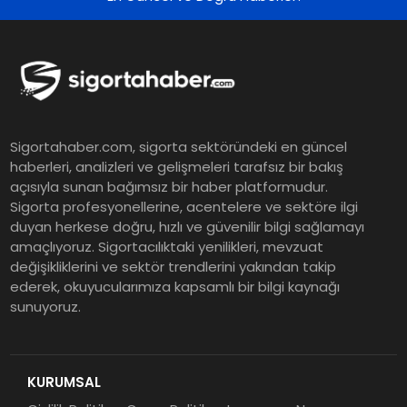
Tasarruf tercihi bölünüyor:
Mevduat kısa vadeyi, koruma
ürünleri uzun vadeyi tutuyor
Şekerbank 2026 İlk Yarı Finansal
Sigortahaber.com, sigorta sektöründeki en güncel
Sonuçları
haberleri, analizleri ve gelişmeleri tarafsız bir bakış
açısıyla sunan bağımsız bir haber platformudur.
Sigorta profesyonellerine, acentelere ve sektöre ilgi
ING Türkiye 2026 Yılının İlk
duyan herkese doğru, hızlı ve güvenilir bilgi sağlamayı
amaçlıyoruz. Sigortacılıktaki yenilikleri, mevzuat
Yarısına İlişkin Konsolide Finansal
değişikliklerini ve sektör trendlerini yakından takip
Sonuçlarını Açıkladı
ederek, okuyucularımıza kapsamlı bir bilgi kaynağı
sunuyoruz.
EY Küresel Siber Güvenlik
Araştırması: Yapay Zekâ Destekli
Tehditler ve Kurumsal
KURUMSAL
Dayanıklılık