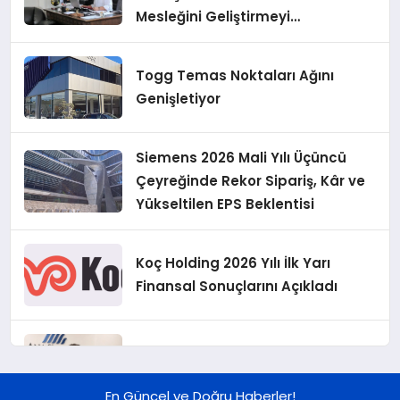
Mesleğini Geliştirmeyi
Hedefliyoruz”
Togg Temas Noktaları Ağını
Genişletiyor
Siemens 2026 Mali Yılı Üçüncü
Çeyreğinde Rekor Sipariş, Kâr ve
Yükseltilen EPS Beklentisi
Koç Holding 2026 Yılı İlk Yarı
Finansal Sonuçlarını Açıkladı
Murat Bilim, ANA Sigorta Satış
Grup Müdürü Olarak Atandı
En Güncel ve Doğru Haberler!