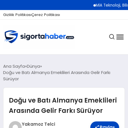
MİA Teknoloji, Bilişim 500
Gizlilik Politikası
Çerez Politikası
SIGORTA
Ana Sayfa
Dünya
Doğu ve Batı Almanya Emeklileri Arasında Gelir Farkı
Sürüyor
BES / HAYAT
Doğu ve Batı Almanya Emeklileri
EKONOMI
Arasında Gelir Farkı Sürüyor
Yakamoz Telci
Paylaş