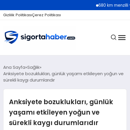
680 km menzilli yeni Hyun
Gizlilik Politikası
Çerez Politikası
SIGORTA
Ana Sayfa
Sağlık
Anksiyete bozuklukları, günlük yaşamı etkileyen yoğun ve
sürekli kaygı durumlarıdır
BES / HAYAT
Anksiyete bozuklukları, günlük
EKONOMI
yaşamı etkileyen yoğun ve
sürekli kaygı durumlarıdır