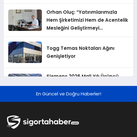
Orhan Oluç: “Yatırımlarımızla
Hem Şirketimizi Hem de Acentelik
Mesleğini Geliştirmeyi
Hedefliyoruz”
Togg Temas Noktaları Ağını
Genişletiyor
Siemens 2026 Mali Yılı Üçüncü
Çeyreğinde Rekor Sipariş, Kâr ve
Yükseltilen EPS Beklentisi
En Güncel ve Doğru Haberler!
Koç Holding 2026 Yılı İlk Yarı
Finansal Sonuçlarını Açıkladı