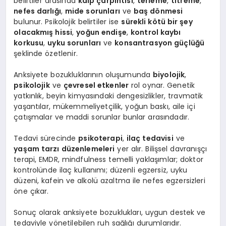
belirtiler arasında
kalp çarpıntısı
,
terleme
,
titreme
,
nefes darlığı
,
mide sorunları
ve
baş dönmesi
bulunur. Psikolojik belirtiler ise
sürekli kötü bir şey
olacakmış hissi
,
yoğun endişe
,
kontrol kaybı
korkusu
,
uyku sorunları
ve
konsantrasyon güçlüğü
şeklinde özetlenir.
Anksiyete bozukluklarının oluşumunda
biyolojik
,
psikolojik
ve
çevresel etkenler
rol oynar. Genetik
yatkınlık, beyin kimyasındaki dengesizlikler, travmatik
yaşantılar, mükemmeliyetçilik, yoğun baskı, aile içi
çatışmalar ve maddi sorunlar bunlar arasındadır.
Tedavi sürecinde
psikoterapi
,
ilaç tedavisi
ve
yaşam tarzı düzenlemeleri
yer alır. Bilişsel davranışçı
terapi, EMDR, mindfulness temelli yaklaşımlar; doktor
kontrolünde ilaç kullanımı; düzenli egzersiz, uyku
düzeni, kafein ve alkolü azaltma ile nefes egzersizleri
öne çıkar.
Sonuç olarak anksiyete bozuklukları, uygun destek ve
tedaviyle yönetilebilen ruh sağlığı durumlarıdır.