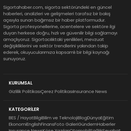
Murat Bilim, ANA Sigorta Satış
Sigortahaber.com, sigorta sektöründeki en güncel
Grup Müdürü Olarak Atandı
haberleri, analizleri ve gelişmeleri tarafsız bir bakış
açısıyla sunan bağımsız bir haber platformudur.
Sigorta profesyonellerine, acentelere ve sektöre ilgi
Tasarruf tercihi bölünüyor:
duyan herkese doğru, hızlı ve güvenilir bilgi sağlamayı
amaçlıyoruz. Sigortacılıktaki yenilikleri, mevzuat
Mevduat kısa vadeyi, koruma
değişikliklerini ve sektör trendlerini yakından takip
ürünleri uzun vadeyi tutuyor
ederek, okuyucularımıza kapsamlı bir bilgi kaynağı
sunuyoruz.
Şekerbank 2026 İlk Yarı Finansal
Sonuçları
KURUMSAL
Gizlilik Politikası
Çerez Politikası
Insurance News
ING Türkiye 2026 Yılının İlk
Yarısına İlişkin Konsolide Finansal
KATEGORİLER
Sonuçlarını Açıkladı
BES / Hayat
Bilgi
Bilim ve Teknoloji
Blog
Dünya
Eğitim
Ekonomi
English
Finans
Foto Galeri
Gündem
Haberler
Insurance News
Köşe Yazıları
Otomobil
Sağlık
Seyahat