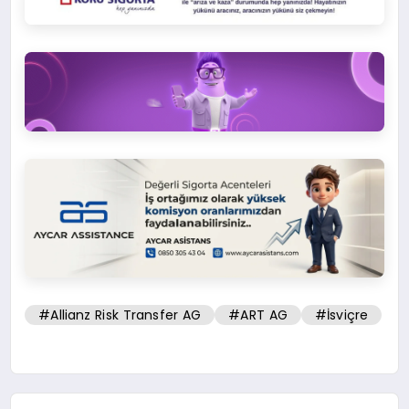
#Allianz Risk Transfer AG
#ART AG
#İsviçre