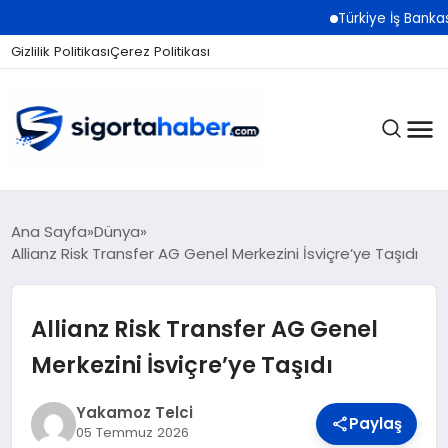
Türkiye İş Bankası Grub
Gizlilik Politikası
Çerez Politikası
SIGORTA
Ana Sayfa
Dünya
Allianz Risk Transfer AG Genel Merkezini İsviçre’ye Taşıdı
BES / HAYAT
Allianz Risk Transfer AG Genel
Merkezini İsviçre’ye Taşıdı
EKONOMI
Yakamoz Telci
Paylaş
05 Temmuz 2026