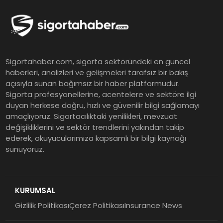
Murat Bilim, ANA Sigorta Satış
Grup Müdürü Olarak Atandı
Tasarruf tercihi bölünüyor:
Sigortahaber.com, sigorta sektöründeki en güncel
Mevduat kısa vadeyi, koruma
haberleri, analizleri ve gelişmeleri tarafsız bir bakış
ürünleri uzun vadeyi tutuyor
açısıyla sunan bağımsız bir haber platformudur.
Sigorta profesyonellerine, acentelere ve sektöre ilgi
duyan herkese doğru, hızlı ve güvenilir bilgi sağlamayı
Şekerbank 2026 İlk Yarı Finansal
amaçlıyoruz. Sigortacılıktaki yenilikleri, mevzuat
Sonuçları
değişikliklerini ve sektör trendlerini yakından takip
ederek, okuyucularımıza kapsamlı bir bilgi kaynağı
sunuyoruz.
ING Türkiye 2026 Yılının İlk
Yarısına İlişkin Konsolide Finansal
Sonuçlarını Açıkladı
KURUMSAL
Gizlilik Politikası
Çerez Politikası
Insurance News
EY Küresel Siber Güvenlik
Araştırması: Yapay Zekâ Destekli