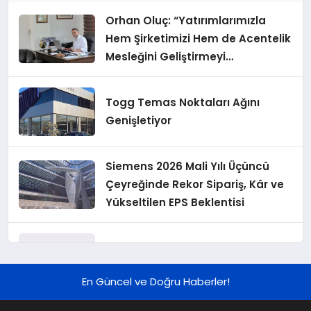
Orhan Oluç: “Yatırımlarımızla
Hem Şirketimizi Hem de Acentelik
Mesleğini Geliştirmeyi
Hedefliyoruz”
Togg Temas Noktaları Ağını
Genişletiyor
Siemens 2026 Mali Yılı Üçüncü
Çeyreğinde Rekor Sipariş, Kâr ve
Yükseltilen EPS Beklentisi
Koç Holding 2026 Yılı İlk Yarı
Finansal Sonuçlarını Açıkladı
En Güncel ve Doğru Haberler!