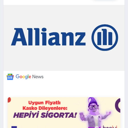
DÜNYA
BILIM VE TEKNOLOJI
OTOMOBIL
KÜNYE
İLETIŞIM